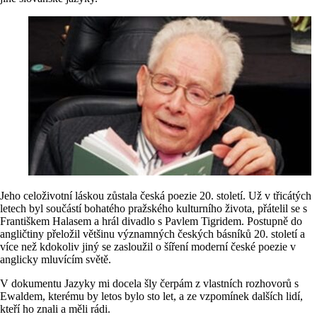
Jeho celoživotní láskou zůstala česká poezie 20. století. Už v třicátých
letech byl součástí bohatého pražského kulturního života, přátelil se s
Františkem Halasem a hrál divadlo s Pavlem Tigridem. Postupně do
angličtiny přeložil většinu významných českých básníků 20. století a
více než kdokoliv jiný se zasloužil o šíření moderní české poezie v
anglicky mluvícím světě.
V dokumentu Jazyky mi docela šly čerpám z vlastních rozhovorů s
Ewaldem, kterému by letos bylo sto let, a ze vzpomínek dalších lidí,
kteří ho znali a měli rádi.