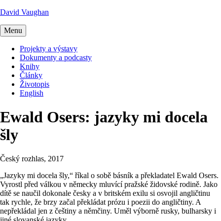
David Vaughan
Menu
Projekty a výstavy
Dokumenty a podcasty
Knihy
Články
Životopis
English
Ewald Osers: jazyky mi docela
šly
Český rozhlas, 2017
„Jazyky mi docela šly,“ říkal o sobě básník a překladatel Ewald Osers.
Vyrostl před válkou v německy mluvící pražské židovské rodině. Jako
dítě se naučil dokonale česky a v britském exilu si osvojil angličtinu
tak rychle, že brzy začal překládat prózu i poezii do angličtiny. A
nepřekládal jen z češtiny a němčiny. Uměl výborně rusky, bulharsky i
jiné slovanské jazyky.